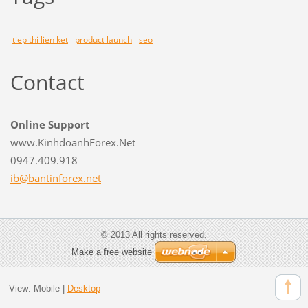
tiep thi lien ket
product launch
seo
Contact
Online Support
www.KinhdoanhForex.Net
0947.409.918
ib@banti
nforex.n
et
© 2013 All rights reserved.
Make a free website
View:
Mobile
|
Desktop